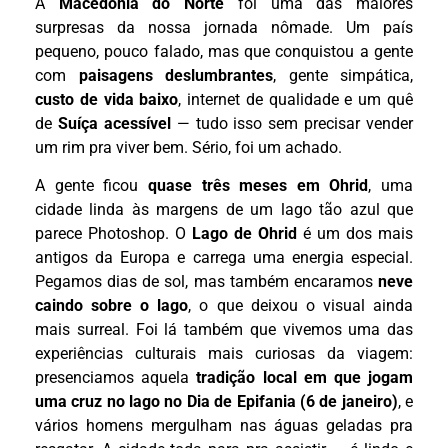
A
Macedônia do Norte
foi uma das maiores
surpresas da nossa jornada nômade. Um país
pequeno, pouco falado, mas que conquistou a gente
com
paisagens deslumbrantes
, gente simpática,
custo de vida baixo
, internet de qualidade e um quê
de
Suíça acessível
— tudo isso sem precisar vender
um rim pra viver bem. Sério, foi um achado.
A gente ficou
quase três meses em Ohrid
, uma
cidade linda às margens de um lago tão azul que
parece Photoshop. O
Lago de Ohrid
é um dos mais
antigos da Europa e carrega uma energia especial.
Pegamos dias de sol, mas também encaramos
neve
caindo sobre o lago
, o que deixou o visual ainda
mais surreal. Foi lá também que vivemos uma das
experiências culturais mais curiosas da viagem:
presenciamos aquela
tradição local em que jogam
uma cruz no lago no Dia de Epifania (6 de janeiro)
, e
vários homens mergulham nas águas geladas pra