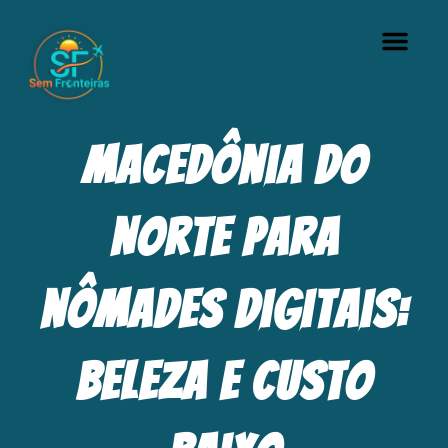
A comun
Quem Somos
Adquirir Manual
Macedônia do
Norte para
nômades digitais:
beleza e custo