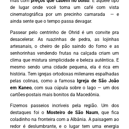
mas com
preços que cabem no bolso
. É aquele tipo
de lugar onde você toma um café com vista
cinematográfica por um precinho camarada — e
ainda sente que o tempo passa devagar.
Passear pelo centrinho de Ohrid é um convite pra
desacelerar. As ruazinhas de pedra, as lojinhas
artesanais, o cheiro de pão saindo do forno e as
senhorinhas vendendo frutas na calçada criam um
clima que mistura simplicidade e beleza autêntica. E
mesmo sendo uma cidade pequena, ela é rica em
história. Tem igrejas ortodoxas milenares espalhadas
pelas colinas, como a famosa
Igreja de São João
em Kaneo
, com sua cúpula sobre o lago — um dos
cartões-postais mais bonitos da Macedônia.
Fizemos passeios incríveis pela região. Um dos
destaques foi o
Mosteiro de São Naum
, que fica
coladinho na fronteira com a Albânia. A paisagem ao
redor é deslumbrante, e o lugar tem uma energia