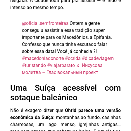
resgatar. A cidade toda para pra assistir — é lindo e
intenso ao mesmo tempo.
@oficial.semfronteiras
Ontem a gente
conseguiu assistir a essa tradição super
importante para os Macedônios, a Epifania.
Confesso que nunca tinha escutado falar
sobre essa data! Você já conhecia ?!
#macedoniadonorte
#ocrida
#dicadeviagem
#turistando
#viajarbarato
♬ Иисусова
молитва – Глас вокальный проект
Uma Suíça acessível com
sotaque balcânico
Não é exagero dizer que
Ohrid parece uma versão
econômica da Suíça
: montanhas ao fundo, casinhas
charmosas, um lago imenso, igrejinhas antigas…