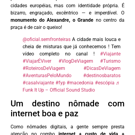
cidades européias, mas com identidade própria. É
bizarro, engraçado, excêntrico — e imperdível. O
monumento do Alexandre, o Grande
no centro da
praça é de cair o queixo!
@oficial.semfronteiras
A cidade mais louca e
cheia de misturas que já conhecemos ! Tem
vídeo completo no canal !
#Viajante
#ViajarÉViver
#VlogDeViagem
#Turismo
#RoteirosDeViagem
#DicasDeViagem
#AventurasPeloMundo
#destinosbaratos
#casalviajante
#fyp
#macedonia
#escópia
♬
Funk It Up – Official Sound Studio
Um destino nômade com
internet boa e paz
Como nômades digitais, a gente sempre presta
atenção no combo
internet + custo de vida +