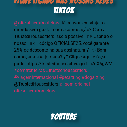
FIQUE LIGADO NAS NOSSAS REDES
tiktok
@oficial.semfronteiras
Já pensou em viajar o
mundo sem gastar com acomodação? Com a
TrustedHousesitters isso é possível! 👉 Usando o
nosso link + código OFICIALSF25, você garante
25% de desconto na sua assinatura 🎉 ✨ Bora
começar a sua jornada? 🔗 Clique aqui e faça
parte: https://trustedhousesitters.pxf.io/nX6gWM
#semfronteiras
#trustedhousesitters
#viageminternacional
#petsitting
#dogsitting
@TrustedHousesitters
♬ som original –
oficial.semfronteiras
youtube