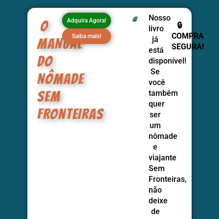
Nosso
Adquira Agora!
O
🔒
livro
COMPRA
Saiba mais!
já
MANUAL
SEGURA!
está
DO
disponível!
Se
NÔMADE
você
também
SEM
quer
FRONTEIRAS
ser
um
nômade
e
viajante
Sem
Fronteiras,
não
deixe
de