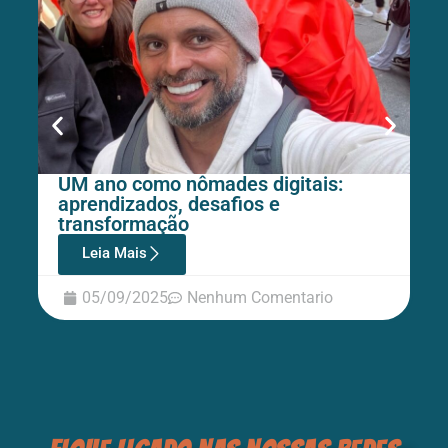
UM ano como nômades digitais:
M
aprendizados, desafios e
d
transformação
Leia Mais
05/09/2025
Nenhum Comentario