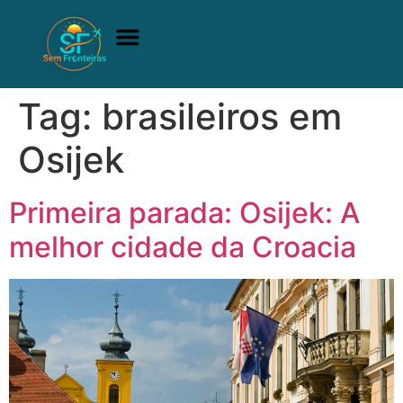
A comunidade
Quem Somos
Adquirir Manual
Tag:
brasileiros em
Osijek
Primeira parada: Osijek: A
melhor cidade da Croacia