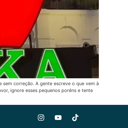
 e sem correção. A gente escreve o que vem à
avor, ignore esses pequenos poréns e tente