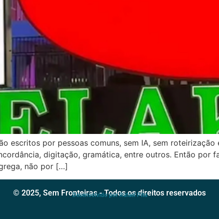
ão escritos por pessoas comuns, sem IA, sem roteirização
cordância, digitação, gramática, entre outros. Então por f
agrega, não por […]
© 2025, Sem Fronteiras - Todos os direitos reservados
Desenvolvido por Rafael Pita