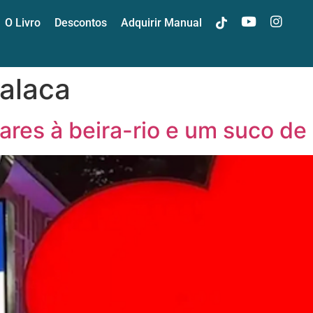
O Livro
Descontos
Adquirir Manual
t
y
i
alaca
bares à beira-rio e um suco de