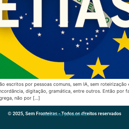
ão escritos por pessoas comuns, sem IA, sem roteirização
cordância, digitação, gramática, entre outros. Então por f
agrega, não por […]
© 2025, Sem Fronteiras - Todos os direitos reservados
Desenvolvido por Rafael Pita