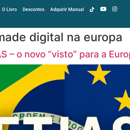
O Livro
Descontos
Adquirir Manual
t
y
i
ade digital na europa
– o novo “visto” para a Eur