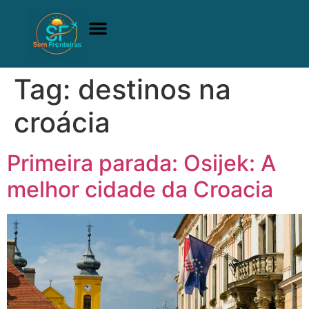
A comunidade
Quem Somos
Adquirir Manual
Tag:
destinos na
croácia
Primeira parada: Osijek: A
melhor cidade da Croacia