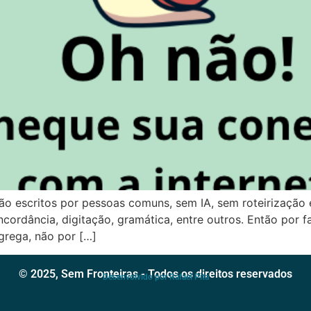
ão escritos por pessoas comuns, sem IA, sem roteirização
cordância, digitação, gramática, entre outros. Então por f
agrega, não por […]
© 2025, Sem Fronteiras - Todos os direitos reservados
Desenvolvido por Rafael Pita