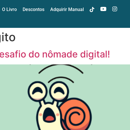
O Livro
Descontos
Adquirir Manual
t
y
i
ito
desafio do nômade digital!