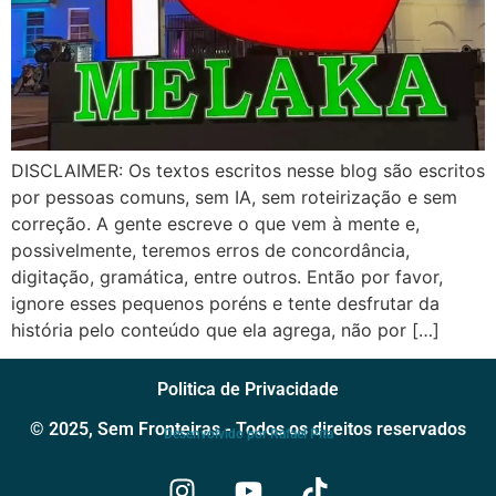
DISCLAIMER: Os textos escritos nesse blog são escritos
por pessoas comuns, sem IA, sem roteirização e sem
correção. A gente escreve o que vem à mente e,
possivelmente, teremos erros de concordância,
digitação, gramática, entre outros. Então por favor,
ignore esses pequenos poréns e tente desfrutar da
história pelo conteúdo que ela agrega, não por […]
Politica de Privacidade
© 2025, Sem Fronteiras - Todos os direitos reservados
Desenvolvido por Rafael Pita