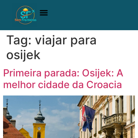
A comunidade
Quem Somos
Adquirir Manual
Tag:
viajar para
osijek
Primeira parada: Osijek: A
melhor cidade da Croacia