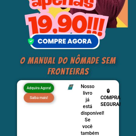
o manual do nômade sem
fronteiras
Nosso
Adquira Agora!
🔒
livro
COMPRA
Saiba mais!
já
SEGURA!
está
disponível!
Se
você
também