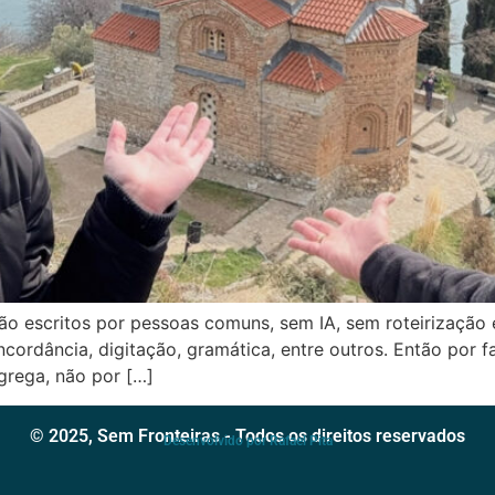
ão escritos por pessoas comuns, sem IA, sem roteirização
cordância, digitação, gramática, entre outros. Então por f
agrega, não por […]
© 2025, Sem Fronteiras - Todos os direitos reservados
Desenvolvido por Rafael Pita