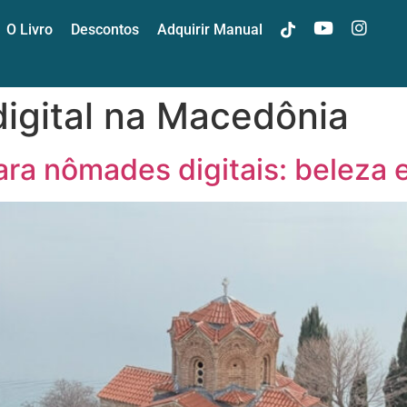
O Livro
Descontos
Adquirir Manual
t
y
i
igital na Macedônia
ra nômades digitais: beleza e