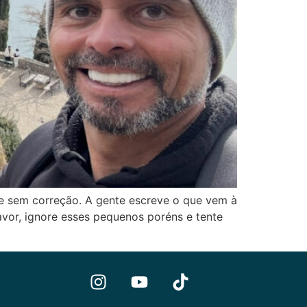
 e sem correção. A gente escreve o que vem à
avor, ignore esses pequenos poréns e tente