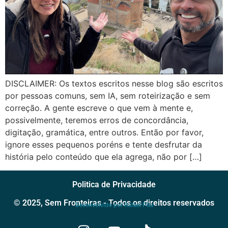
DISCLAIMER: Os textos escritos nesse blog são escritos
por pessoas comuns, sem IA, sem roteirização e sem
correção. A gente escreve o que vem à mente e,
possivelmente, teremos erros de concordância,
digitação, gramática, entre outros. Então por favor,
ignore esses pequenos poréns e tente desfrutar da
história pelo conteúdo que ela agrega, não por […]
Politica de Privacidade
© 2025, Sem Fronteiras - Todos os direitos reservados
Desenvolvido por Rafael Pita